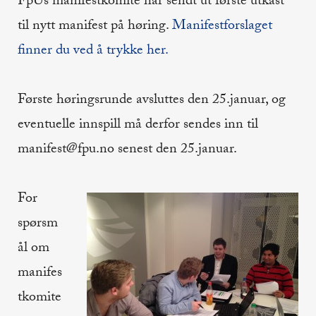
FpUs manifestkomite har sendt ut første utkast
til nytt manifest på høring.
Manifestforslaget
finner du ved å trykke her.
Første høringsrunde avsluttes den 25.januar, og
eventuelle innspill må derfor sendes inn til
manifest@fpu.no senest den 25.januar.
For
spørsm
ål om
manifes
tkomite