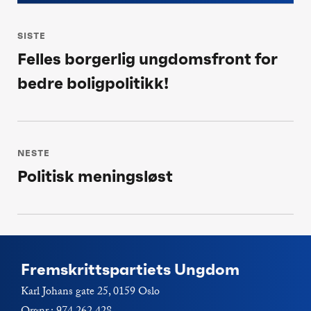
Innleggsnavigasjon
SISTE
Felles borgerlig ungdomsfront for
Siste
bedre boligpolitikk!
post:
NESTE
Politisk meningsløst
Neste
post:
Fremskrittspartiets Ungdom
Karl Johans gate 25, 0159 Oslo