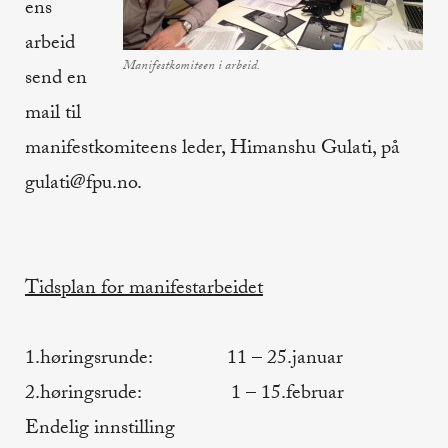
ens
arbeid
Manifestkomiteen i arbeid.
send en
mail til
manifestkomiteens leder, Himanshu Gulati, på
gulati@fpu.no.
Tidsplan for manifestarbeidet
1.høringsrunde: 11 – 25.januar
2.høringsrude: 1 – 15.februar
Endelig innstilling