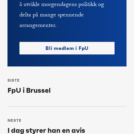
å utvikle morgendagens politikk og
delta på mange spennende
arrangementer.
Bli medlem i FpU
Innleggsnavigasjon
SISTE
FpU i Brussel
Siste
post:
NESTE
I dag styrer han en avis
Neste