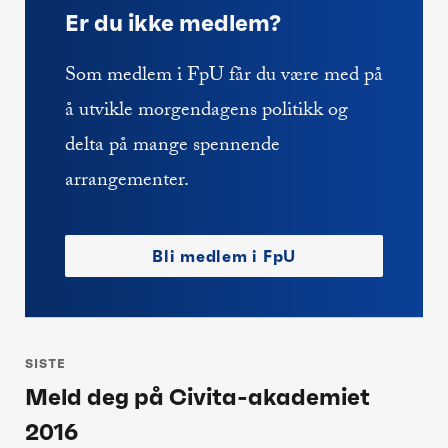
Er du ikke medlem?
Som medlem i FpU får du være med på
å utvikle morgendagens politikk og
delta på mange spennende
arrangementer.
Bli medlem i FpU
Innleggsnavigasjon
SISTE
Meld deg på Civita-akademiet
Siste
2016
post: