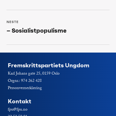
NESTE
– Sosialistpopulisme
Neste
post:
Fremskrittspartiets Ungdom
Karl Johans gate 25, 0159 Oslo
Orgnr.: 974 262 428
Personvernerklæring
Kontakt
fpu@fpu.no