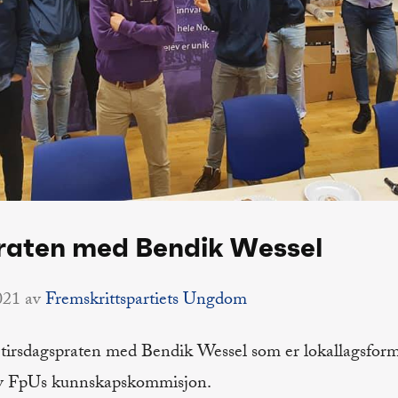
raten med Bendik Wessel
021
av
Fremskrittspartiets Ungdom
 tirsdagspraten med Bendik Wessel som er lokallagsfo
v FpUs kunnskapskommisjon.