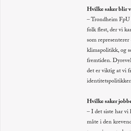
Hvilke saker blir
– Trondheim FpU k
folk flest, der vi k
som representerer e
klimapolitikk, og s
fremtiden. Dyrevelf
det er viktig at vi
identitetspolitikk
Hvilke saker jobb
– I det siste har v
måte i den krevende