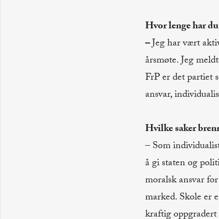
Hvor lenge har du
–
Jeg har vært akti
årsmøte. Jeg meldte
FrP er det partiet 
ansvar, individuali
Hvilke saker bren
– Som individualist 
å gi staten og pol
moralsk ansvar for 
marked. Skole er en
kraftig oppgradert