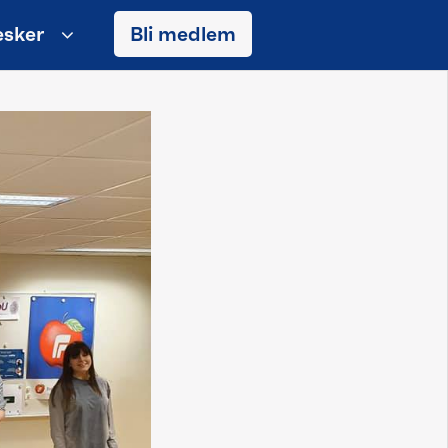
sker
Bli medlem