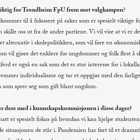
 viktig for Trondheim FpU frem mot valgkampen
?
ommer til å fokusere på saker som er spesielt viktige
an skille oss ut fra de andre partiene. Vi vil vise at vi er d
t alternativ i skolepolitikken, som vil føre en økonomis
om vil gjøre det enklere for ungdommer og folk flest å sk
erd er også en sak som det er stor interesse for i lokallag
 fremmer individualisme og tar et oppgjør med den farlig
en som sprer seg som gift blant ungdom.
er dere med i kunnskapskommisjonen i disse dager?
i hatt et spesielt fokus på hvordan vi kan hjelpe studente
 situasjonen de står i. Pandemien har ført til et dramati