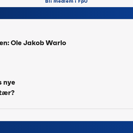
Bli medlem i FpU
avigasjon
en: Ole Jakob Warlo
s nye
tær?