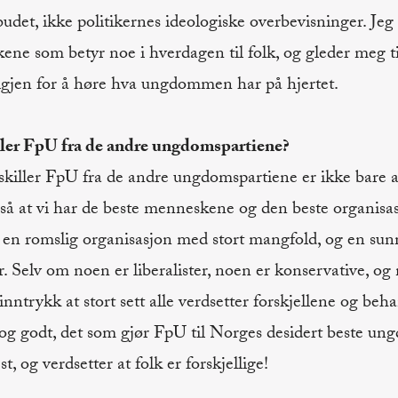
budet, ikke politikernes ideologiske overbevisninger. Jeg
kene som betyr noe i hverdagen til folk, og gleder meg t
igjen for å høre hva ungdommen har på hjertet.
ler FpU fra de andre ungdomspartiene?
 skiller FpU fra de andre ungdomspartiene er ikke bare a
så at vi har de beste menneskene og den beste organisas
en romslig organisasjon med stort mangfold, og en sun
. Selv om noen er liberalister, noen er konservative, og
inntrykk at stort sett alle verdsetter forskjellene og be
og godt, det som gjør FpU til Norges desidert beste ungd
st, og verdsetter at folk er forskjellige!