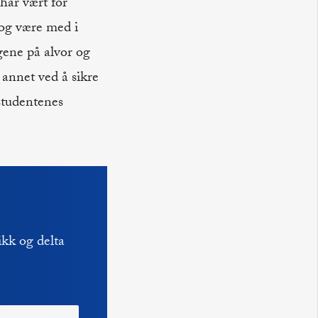
 har vært for
 og være med i
gene på alvor og
 annet ved å sikre
 studentenes
kk og delta