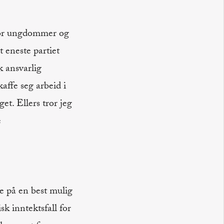
 for ungdommer og
et eneste partiet
k ansvarlig
affe seg arbeid i
et. Ellers tror jeg
e
ne på en best mulig
sk inntektsfall for