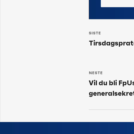
Innleggsn
SISTE
Tirsdagsprat
Siste
post:
NESTE
Vil du bli FpU
Neste
generalsekre
post: