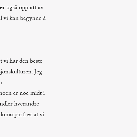
 er også opptatt av
il vi kan begynne å
t vi har den beste
jonskulturen. Jeg
n
 noen er noe midt i
handler hverandre
omssparti er at vi