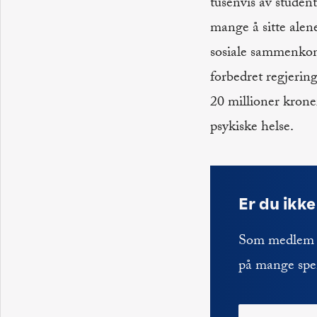
tusenvis av student
mange å sitte alen
sosiale sammenkoms
forbedret regjerin
20 millioner kroner
psykiske helse.
Er du ikk
Som medlem i
på mange spe