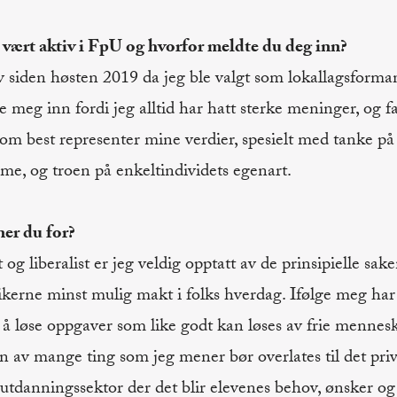
 vært aktiv i FpU og hvorfor meldte du deg inn?
v siden høsten 2019 da jeg ble valgt som lokallagsforma
 meg inn fordi jeg alltid har hatt sterke meninger, og fant
som best representer mine verdier, spesielt med tanke på
sme, og troen på enkeltindividets egenart.
ner du for?
og liberalist er jeg veldig opptatt av de prinsipielle sake
itikerne minst mulig makt i folks hverdag. Ifølge meg har
å løse oppgaver som like godt kan løses av frie mennesker
 av mange ting som jeg mener bør overlates til det priva
 utdanningssektor der det blir elevenes behov, ønsker og