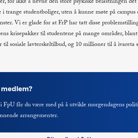
er, for ikke å nevne den store psykiske belastningen det
e i trange studentboliger, uten å kunne møte på campus
ter. Vi er glade for at FrP har tatt disse problemstillin
gens krisepakker til studentene på mange områder, blant
 til sosiale lavterskeltilbud, og 10 millioner til å ivareta
e medlem?
 FpU får du være med på å utvikle morgendagens politi
nnende arrangementer.