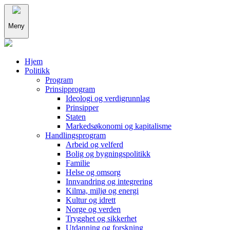
Meny
Hjem
Politikk
Program
Prinsipprogram
Ideologi og verdigrunnlag
Prinsipper
Staten
Markedsøkonomi og kapitalisme
Handlingsprogram
Arbeid og velferd
Bolig og bygningspolitikk
Familie
Helse og omsorg
Innvandring og integrering
Kilma, miljø og energi
Kultur og idrett
Norge og verden
Trygghet og sikkerhet
Utdanning og forskning