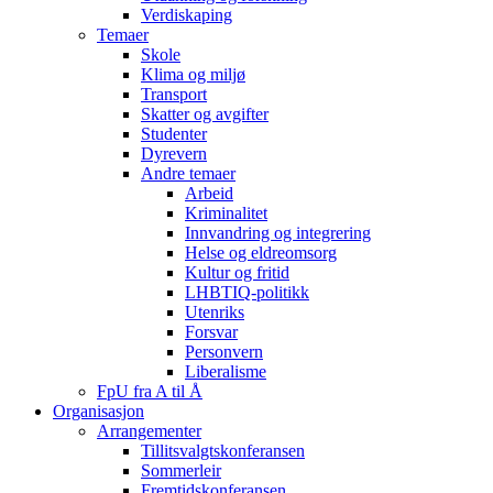
Verdiskaping
Temaer
Skole
Klima og miljø
Transport
Skatter og avgifter
Studenter
Dyrevern
Andre temaer
Arbeid
Kriminalitet
Innvandring og integrering
Helse og eldreomsorg
Kultur og fritid
LHBTIQ-politikk
Utenriks
Forsvar
Personvern
Liberalisme
FpU fra A til Å
Organisasjon
Arrangementer
Tillitsvalgtskonferansen
Sommerleir
Fremtidskonferansen