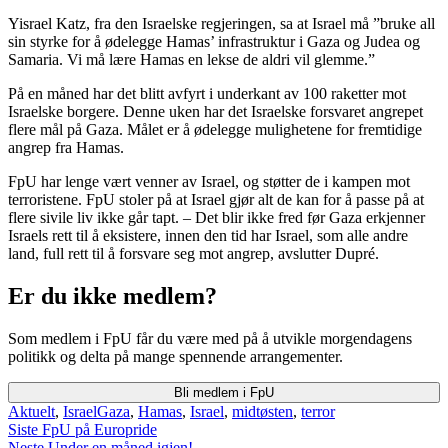
Yisrael Katz, fra den Israelske regjeringen, sa at Israel må ”bruke all
sin styrke for å ødelegge Hamas’ infrastruktur i Gaza og Judea og
Samaria. Vi må lære Hamas en lekse de aldri vil glemme.”
På en måned har det blitt avfyrt i underkant av 100 raketter mot
Israelske borgere. Denne uken har det Israelske forsvaret angrepet
flere mål på Gaza. Målet er å ødelegge mulighetene for fremtidige
angrep fra Hamas.
FpU har lenge vært venner av Israel, og støtter de i kampen mot
terroristene. FpU stoler på at Israel gjør alt de kan for å passe på at
flere sivile liv ikke går tapt. – Det blir ikke fred før Gaza erkjenner
Israels rett til å eksistere, innen den tid har Israel, som alle andre
land, full rett til å forsvare seg mot angrep, avslutter Dupré.
Er du ikke medlem?
Som medlem i FpU får du være med på å utvikle morgendagens
politikk og delta på mange spennende arrangementer.
Bli medlem i FpU
Categories
Tags
Aktuelt
,
Israel
Gaza
,
Hamas
,
Israel
,
midtøsten
,
terror
Innleggsnavigasjon
Siste
Siste
FpU på Europride
post:
Neste
Neste
Under en måned igjen!