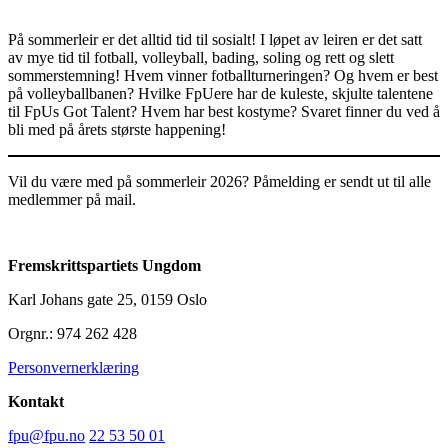
På sommerleir er det alltid tid til sosialt! I løpet av leiren er det satt
av mye tid til fotball, volleyball, bading, soling og rett og slett
sommerstemning! Hvem vinner fotballturneringen? Og hvem er best
på volleyballbanen? Hvilke FpUere har de kuleste, skjulte talentene
til FpUs Got Talent? Hvem har best kostyme? Svaret finner du ved å
bli med på årets største happening!
Vil du være med på sommerleir 2026? Påmelding er sendt ut til alle
medlemmer på mail.
Fremskrittspartiets Ungdom
Karl Johans gate 25, 0159 Oslo
Orgnr.: 974 262 428
Personvernerklæring
Kontakt
fpu@fpu.no
22 53 50 01