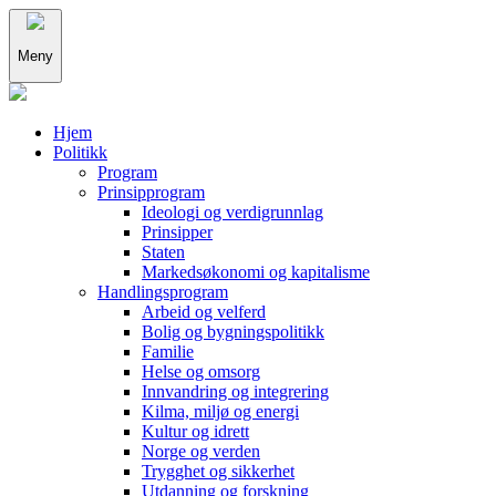
Meny
Hjem
Politikk
Program
Prinsipprogram
Ideologi og verdigrunnlag
Prinsipper
Staten
Markedsøkonomi og kapitalisme
Handlingsprogram
Arbeid og velferd
Bolig og bygningspolitikk
Familie
Helse og omsorg
Innvandring og integrering
Kilma, miljø og energi
Kultur og idrett
Norge og verden
Trygghet og sikkerhet
Utdanning og forskning