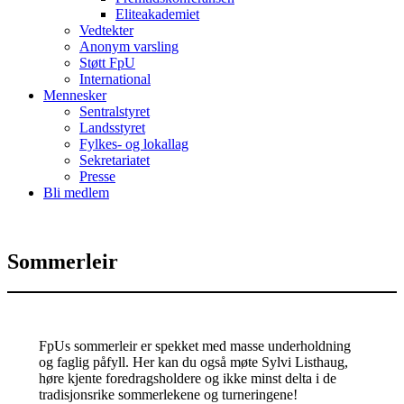
Eliteakademiet
Vedtekter
Anonym varsling
Støtt FpU
International
Mennesker
Sentralstyret
Landsstyret
Fylkes- og lokallag
Sekretariatet
Presse
Bli medlem
Sommerleir
FpUs sommerleir er spekket med masse underholdning
og faglig påfyll. Her kan du også møte Sylvi Listhaug,
høre kjente foredragsholdere og ikke minst delta i de
tradisjonsrike sommerlekene og turneringene!