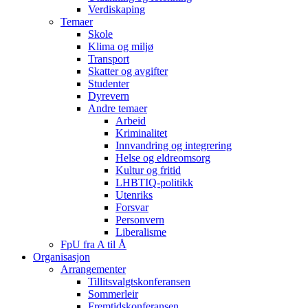
Verdiskaping
Temaer
Skole
Klima og miljø
Transport
Skatter og avgifter
Studenter
Dyrevern
Andre temaer
Arbeid
Kriminalitet
Innvandring og integrering
Helse og eldreomsorg
Kultur og fritid
LHBTIQ-politikk
Utenriks
Forsvar
Personvern
Liberalisme
FpU fra A til Å
Organisasjon
Arrangementer
Tillitsvalgtskonferansen
Sommerleir
Fremtidskonferansen