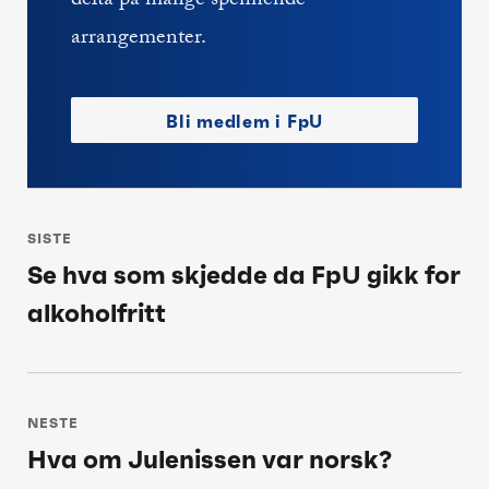
delta på mange spennende
arrangementer.
Bli medlem i FpU
Innleggsnavigasjon
SISTE
Se hva som skjedde da FpU gikk for
Siste
alkoholfritt
post:
NESTE
Hva om Julenissen var norsk?
Neste