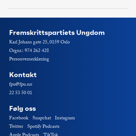
post:
Fremskrittspartiets Ungdom
Karl Johans gate 25, 0159 Oslo
Orgnr.: 974 262 428
Personvernerklæring
Kontakt
fpu@fpu.no
22 53 50 01
Følg oss
Facebook
Snapchat
Instagram
Twitter
Spotify Podcasts
Apple Podcasts
TikTok