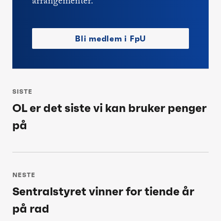
arrangementer.
Bli medlem i FpU
Innleggsnavigasjon
SISTE
OL er det siste vi kan bruker penger
Siste
på
post:
NESTE
Sentralstyret vinner for tiende år
Neste
på rad
post: