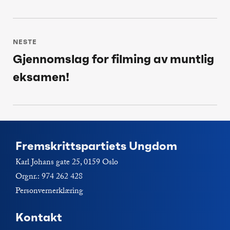
post:
NESTE
Gjennomslag for filming av muntlig
Neste
eksamen!
post:
Fremskrittspartiets Ungdom
Karl Johans gate 25, 0159 Oslo
Orgnr.: 974 262 428
Personvernerklæring
Kontakt