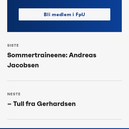
Bli medlem i FpU
Innleggsnavigasjon
SISTE
Sommertraineene: Andreas
Siste
Jacobsen
post:
NESTE
– Tull fra Gerhardsen
Neste
post: