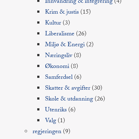
Innvandring & integrering
(4)
Krim & justis
(15)
Kultur
(3)
Liberalisme
(26)
Miljø & Energi
(2)
Næringsliv
(8)
Økonomi
(8)
Samferdsel
(6)
Skatter & avgifter
(30)
Skole & utdanning
(26)
Utenriks
(6)
Valg
(1)
regjeringen
(9)