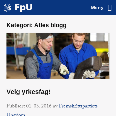
Meny
Kategori:
Atles blogg
Velg yrkesfag!
Publisert
01. 03. 2016
av
Fremskrittspartiets
Ungdom