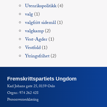
Utenrikspolitikk
(4)
valg
(1)
valgfritt sidemål
(1)
valgkamp
(2)
Vest-Agder
(1)
Vestfold
(1)
Ytringsfrihet
(2)
Fremskrittspartiets Ungdom
Karl Johans gate 25, 0159 Oslo
Orgnr.: 974 262 428
Personvernerklæring