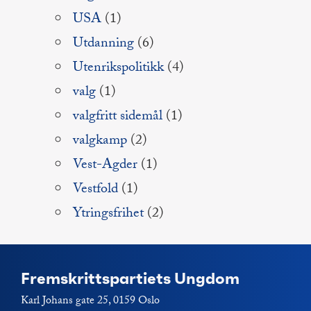
USA
(1)
Utdanning
(6)
Utenrikspolitikk
(4)
valg
(1)
valgfritt sidemål
(1)
valgkamp
(2)
Vest-Agder
(1)
Vestfold
(1)
Ytringsfrihet
(2)
Fremskrittspartiets Ungdom
Karl Johans gate 25, 0159 Oslo