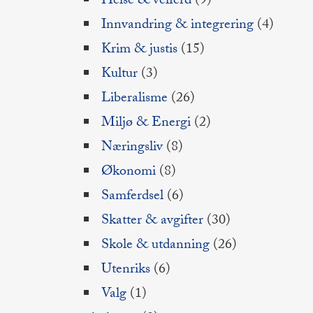
Helse & velferd
(9)
Innvandring & integrering
(4)
Krim & justis
(15)
Kultur
(3)
Liberalisme
(26)
Miljø & Energi
(2)
Næringsliv
(8)
Økonomi
(8)
Samferdsel
(6)
Skatter & avgifter
(30)
Skole & utdanning
(26)
Utenriks
(6)
Valg
(1)