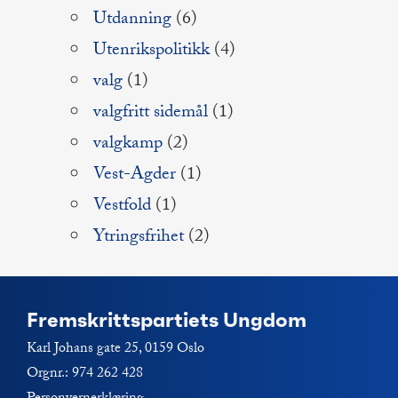
Utdanning
(6)
Utenrikspolitikk
(4)
valg
(1)
valgfritt sidemål
(1)
valgkamp
(2)
Vest-Agder
(1)
Vestfold
(1)
Ytringsfrihet
(2)
Fremskrittspartiets Ungdom
Karl Johans gate 25, 0159 Oslo
Orgnr.: 974 262 428