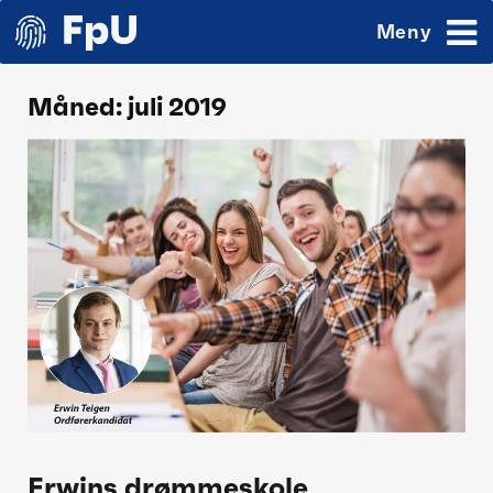
Meny
Måned:
juli 2019
Erwins drømmeskole