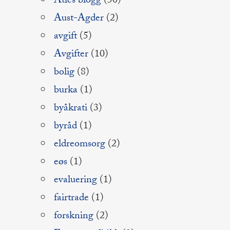
Atles blogg
(50)
Aust-Agder
(2)
avgift
(5)
Avgifter
(10)
bolig
(8)
burka
(1)
byåkrati
(3)
byråd
(1)
eldreomsorg
(2)
eøs
(1)
evaluering
(1)
fairtrade
(1)
forskning
(2)