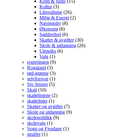
Krim & justis
(15)
Kultur
(3)
Liberalisme
(26)
Miljø & Energi
(2)
Næringsliv
(8)
Økonomi
(8)
Samferdsel
(6)
Skatter & avgifter
(30)
Skole & utdanning
(26)
Utenriks
(6)
Valg
(1)
regjeringen
(9)
Rogaland
(3)
rød-grønne
(3)
selvforsvar
(1)
Siv Jensen
(5)
Skatt
(10)
skattelistene
(2)
skattelister
(1)
Skatter og avgifter
(7)
Skole og utdanning
(9)
skolepolitikk
(9)
skolevalg
(1)
Sogn og Fjordane
(1)
straffer
(1)