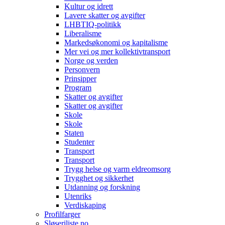
Kultur og idrett
Lavere skatter og avgifter
LHBTIQ-politikk
Liberalisme
Markedsøkonomi og kapitalisme
Mer vei og mer kollektivtransport
Norge og verden
Personvern
Prinsipper
Program
Skatter og avgifter
Skatter og avgifter
Skole
Skole
Staten
Studenter
Transport
Transport
Trygg helse og varm eldreomsorg
Trygghet og sikkerhet
Utdanning og forskning
Utenriks
Verdiskaping
Profilfarger
Sløseriliste.no