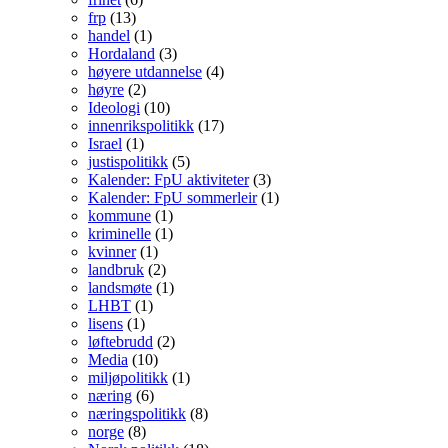
frp
(13)
handel
(1)
Hordaland
(3)
høyere utdannelse
(4)
høyre
(2)
Ideologi
(10)
innenrikspolitikk
(17)
Israel
(1)
justispolitikk
(5)
Kalender: FpU aktiviteter
(3)
Kalender: FpU sommerleir
(1)
kommune
(1)
kriminelle
(1)
kvinner
(1)
landbruk
(2)
landsmøte
(1)
LHBT
(1)
lisens
(1)
løftebrudd
(2)
Media
(10)
miljøpolitikk
(1)
næring
(6)
næringspolitikk
(8)
norge
(8)