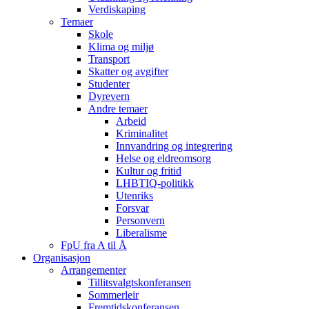
Verdiskaping
Temaer
Skole
Klima og miljø
Transport
Skatter og avgifter
Studenter
Dyrevern
Andre temaer
Arbeid
Kriminalitet
Innvandring og integrering
Helse og eldreomsorg
Kultur og fritid
LHBTIQ-politikk
Utenriks
Forsvar
Personvern
Liberalisme
FpU fra A til Å
Organisasjon
Arrangementer
Tillitsvalgtskonferansen
Sommerleir
Fremtidskonferansen