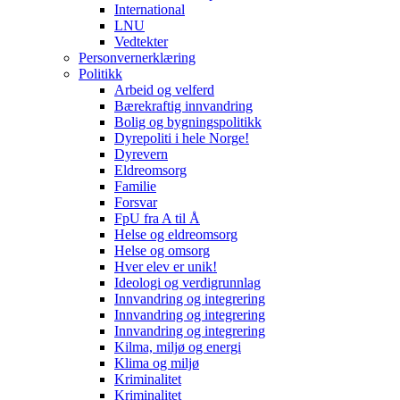
International
LNU
Vedtekter
Personvernerklæring
Politikk
Arbeid og velferd
Bærekraftig innvandring
Bolig og bygningspolitikk
Dyrepoliti i hele Norge!
Dyrevern
Eldreomsorg
Familie
Forsvar
FpU fra A til Å
Helse og eldreomsorg
Helse og omsorg
Hver elev er unik!
Ideologi og verdigrunnlag
Innvandring og integrering
Innvandring og integrering
Innvandring og integrering
Kilma, miljø og energi
Klima og miljø
Kriminalitet
Kriminalitet