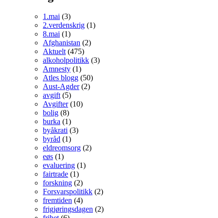
1.mai
(3)
2.verdenskrig
(1)
8.mai
(1)
Afghanistan
(2)
Aktuelt
(475)
alkoholpolitikk
(3)
Amnesty
(1)
Atles blogg
(50)
Aust-Agder
(2)
avgift
(5)
Avgifter
(10)
bolig
(8)
burka
(1)
byåkrati
(3)
byråd
(1)
eldreomsorg
(2)
eøs
(1)
evaluering
(1)
fairtrade
(1)
forskning
(2)
Forsvarspolitikk
(2)
fremtiden
(4)
frigjøringsdagen
(2)
frihet
(6)