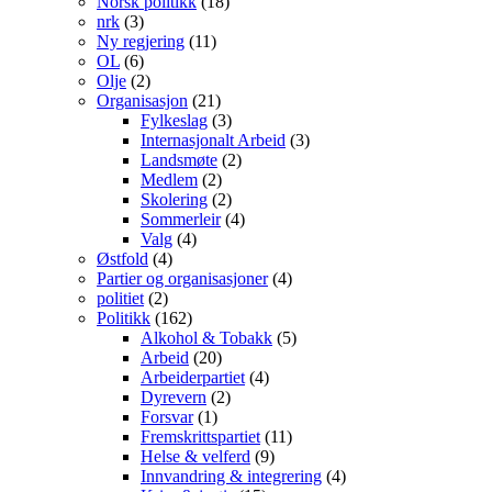
Norsk politikk
(18)
nrk
(3)
Ny regjering
(11)
OL
(6)
Olje
(2)
Organisasjon
(21)
Fylkeslag
(3)
Internasjonalt Arbeid
(3)
Landsmøte
(2)
Medlem
(2)
Skolering
(2)
Sommerleir
(4)
Valg
(4)
Østfold
(4)
Partier og organisasjoner
(4)
politiet
(2)
Politikk
(162)
Alkohol & Tobakk
(5)
Arbeid
(20)
Arbeiderpartiet
(4)
Dyrevern
(2)
Forsvar
(1)
Fremskrittspartiet
(11)
Helse & velferd
(9)
Innvandring & integrering
(4)