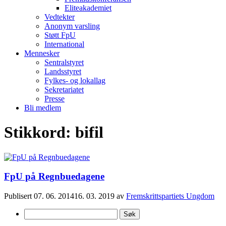
Eliteakademiet
Vedtekter
Anonym varsling
Støtt FpU
International
Mennesker
Sentralstyret
Landsstyret
Fylkes- og lokallag
Sekretariatet
Presse
Bli medlem
Stikkord:
bifil
FpU på Regnbuedagene
Publisert
07. 06. 2014
16. 03. 2019
av
Fremskrittspartiets Ungdom
Søk
etter: