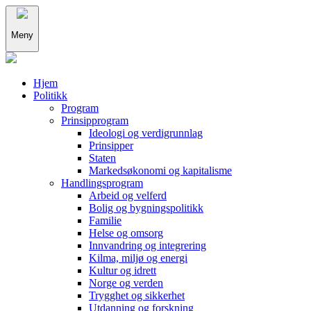
Meny
Hjem
Politikk
Program
Prinsipprogram
Ideologi og verdigrunnlag
Prinsipper
Staten
Markedsøkonomi og kapitalisme
Handlingsprogram
Arbeid og velferd
Bolig og bygningspolitikk
Familie
Helse og omsorg
Innvandring og integrering
Kilma, miljø og energi
Kultur og idrett
Norge og verden
Trygghet og sikkerhet
Utdanning og forskning