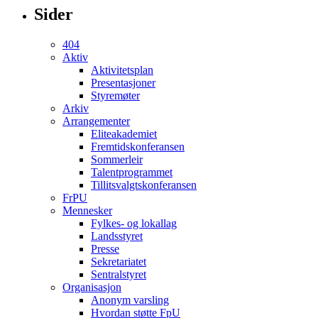
Sider
404
Aktiv
Aktivitetsplan
Presentasjoner
Styremøter
Arkiv
Arrangementer
Eliteakademiet
Fremtidskonferansen
Sommerleir
Talentprogrammet
Tillitsvalgtskonferansen
FrPU
Mennesker
Fylkes- og lokallag
Landsstyret
Presse
Sekretariatet
Sentralstyret
Organisasjon
Anonym varsling
Hvordan støtte FpU