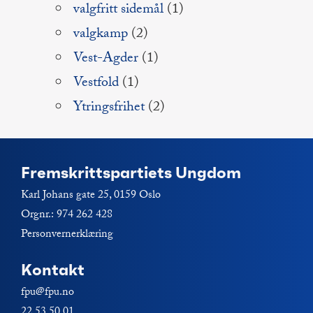
valgfritt sidemål
(1)
valgkamp
(2)
Vest-Agder
(1)
Vestfold
(1)
Ytringsfrihet
(2)
Fremskrittspartiets Ungdom
Karl Johans gate 25, 0159 Oslo
Orgnr.: 974 262 428
Personvernerklæring
Kontakt
fpu@fpu.no
22 53 50 01