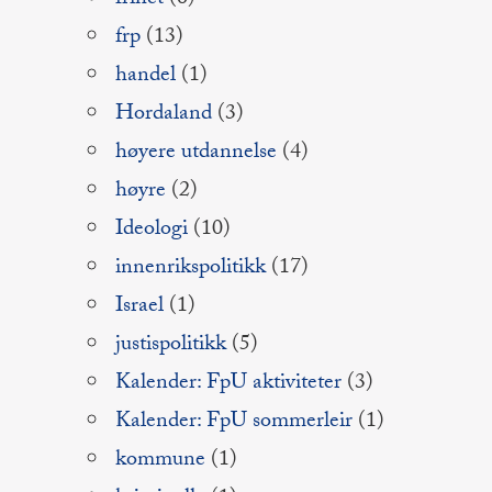
frihet
(6)
frp
(13)
handel
(1)
Hordaland
(3)
høyere utdannelse
(4)
høyre
(2)
Ideologi
(10)
innenrikspolitikk
(17)
Israel
(1)
justispolitikk
(5)
Kalender: FpU aktiviteter
(3)
Kalender: FpU sommerleir
(1)
kommune
(1)