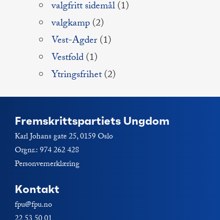
valgfritt sidemål
(1)
valgkamp
(2)
Vest-Agder
(1)
Vestfold
(1)
Ytringsfrihet
(2)
Fremskrittspartiets Ungdom
Karl Johans gate 25, 0159 Oslo
Orgnr.: 974 262 428
Personvernerklæring
Kontakt
fpu@fpu.no
22 53 50 01